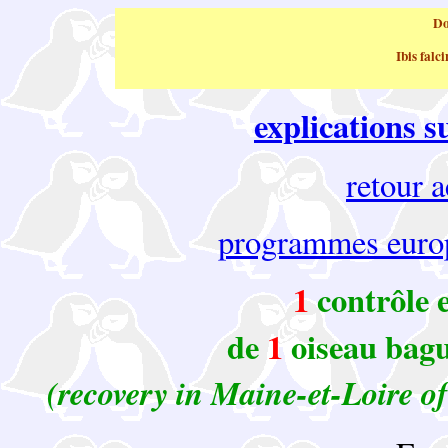
Do
Ibis falc
explications s
retour 
programmes euro
1
contrôle 
de
1
oiseau bagu
(recovery in Maine-et-Loire of