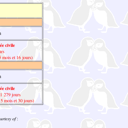
n
e civile
urs
5 mois et 16 jours)
n
e civile
 1 279 jours
 5 mois et 30 jours)
urtesy of
: