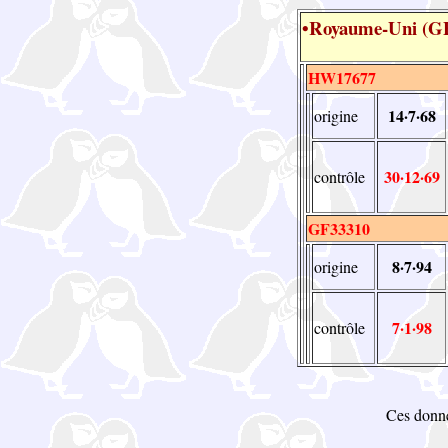
•Royaume-Uni (G
HW17677
14·7·68
origine
30·12·69
contrôle
GF33310
8·7·94
origine
7·1·98
contrôle
Ces donné