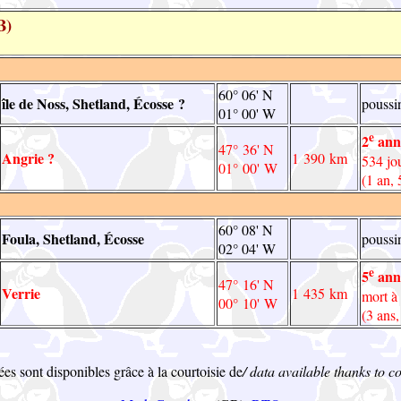
B)
60° 06' N
île de Noss, Shetland, Écosse ?
poussi
01° 00' W
e
2
anné
47° 36' N
Angrie ?
1 390 km
534 jo
01° 00' W
(1 an, 
60° 08' N
Foula, Shetland, Écosse
poussi
02° 04' W
e
5
anné
47° 16' N
Verrie
1 435 km
mort à
00° 10' W
(3 ans,
es sont disponibles grâce à la courtoisie de
/ data available thanks to co