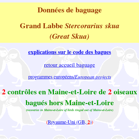
Données de baguage
Grand Labbe
Stercorarius skua
(Great Skua)
explications sur le code des bagues
retour accueil baguage
programmes européens/
European projects
2
contrôles en Maine-et-Loire de
2
oiseaux
bagués hors Maine-et-Loire
(recoveries in Maine-et-Loire of birds ringed out of Maine-et-Loire)
2
(
Royaume-Uni (GB,
)
)