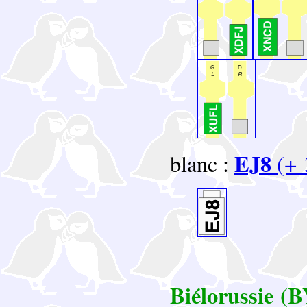
EJ8
blanc :
(+ 
Biélorussie (B