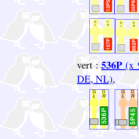
536P
vert :
(x 
DE, NL)
,