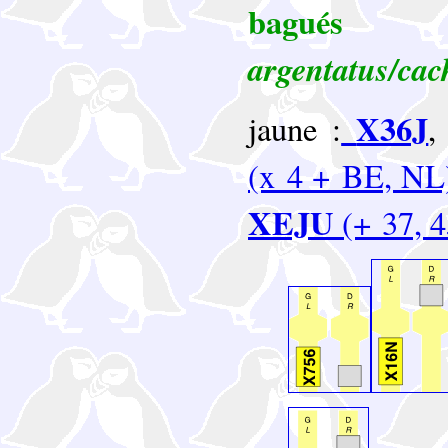
bag
argentatus/cac
X36J
jaune :
(x 4 + BE, NL
XEJU
(+ 37, 4