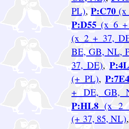
P:C70
PL)
,
(x 
P:D55
(x 6 + 
(x 2 + 37, D
BE, GB, NL, 
P:4L
37, DE)
,
P:7E
(+ PL)
,
+ DE, GB, 
P:HL8
(x 2 
(+ 37, 85, NL)
,