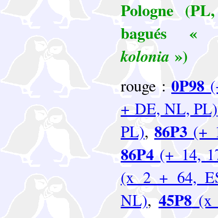
Pologne (PL,
bagués 
»)
kolonia
0P98
rouge :
(
+ DE, NL, PL)
86P3
PL)
,
(+ 1
86P4
(+ 14, 1
(x 2 + 64, E
45P8
NL)
,
(x 