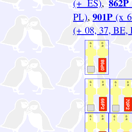
862P
(+ ES)
,
901P
PL)
,
(x 6
(+ 08, 37, BE,