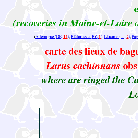
(recoveries in Maine-et-Loire 
11
1
2
(
Allemagne (DE,
)
,
Biélorussie (BY,
)
,
Lituanie (LT,
)
,
Pay
carte des lieux de ba
obs
Larus cachinnans
where are ringed the C
Lo