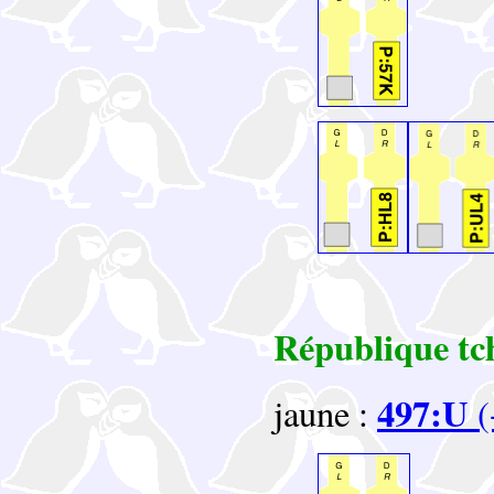
République tc
497:U
jaune :
(