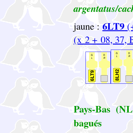
argentatus/cac
6LT9
jaune :
(
(x 2 + 08, 37,
Pays-Bas (NL,
bag