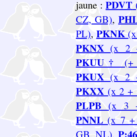
PDVT
jaune :
PH
CZ, GB)
,
PKNK
PL)
,
(x
PKNX
(x 2 +
PKUU†
(+ 
PKUX
(x 2 +
PKXX
(x 2 + 
PLPB
(x 3 +
PNNL
(x 7 + 
P:4
GB, NL)
,