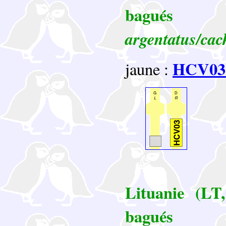
bag
argentatus/cac
HCV03
jaune :
Lituanie (LT,
bag