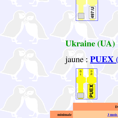
Ukraine (UA)
PUEX
jaune :
(
D
minimale
3 mois 