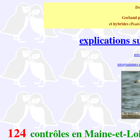
Do
Goéland p
et hybrides
(Pont
explications s
ret
programmes 
124
contrôles en Maine-et-Lo