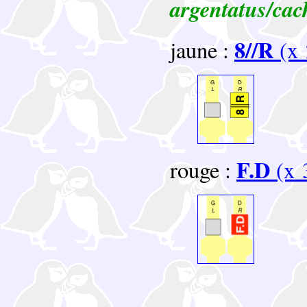
argentatus/cac
8//R
jaune :
(x 
F.D
rouge :
(x 