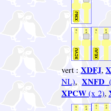
XDFJ
vert :
,
XNFD
NL)
,
(
XPCW
(x 2)
,