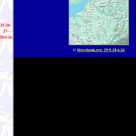
25-26-
27-
28·6·26
©
Movebank.org, 29·5-28·6·26