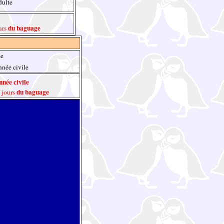
dulte
du baguage
urs
le
née civile
née civile
du baguage
 jours