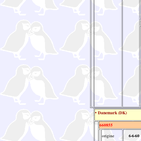
• Danemark (DK)
660855
6·6·60
origine