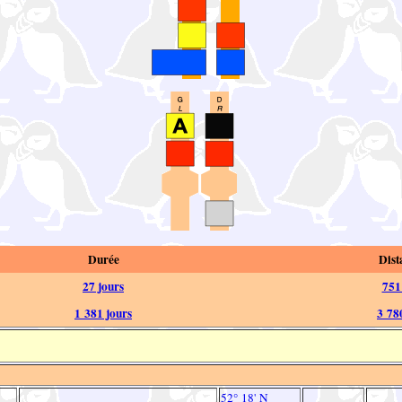
Durée
Dist
27 jours
751
1 381 jours
3 78
52° 18' N