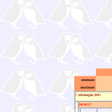
minimale
maximale
• Allemagne (DE)
5070517