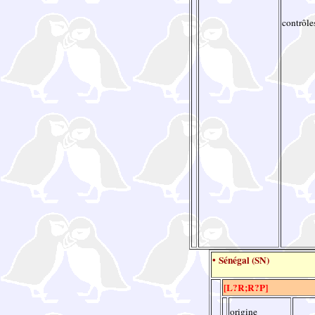
contrôle
• Sénégal (SN)
[L?R;R?P]
origine