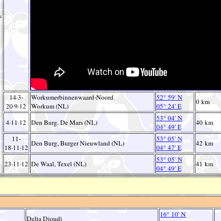
s
14·3-
Workumerbinnenwaard-Noord
52° 59' N
0 km
20·9·12
Workum (NL)
05° 24' E
53° 04' N
4·11·12
Den Burg, De Mars (NL)
40 km
04° 49' E
11-
53° 05' N
Den Burg, Burger Nieuwland (NL)
42 km
18·11·12
04° 47' E
53° 05' N
23·11·12
De Waal, Texel (NL)
41 km
04° 49' E
16° 10' N
Delta Djoudj