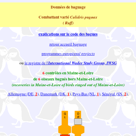
Données de baguage
Combattant varié
Calidris pugnax
( Ruff)
explications sur le code des bagues
retour accueil baguage
programmes européens/
projects
ou
le registre de l'
International Wader Study Group, IWSG
6
contrôles en Maine-et-Loire
de
6
oiseaux bagués hors Maine-et-Loire
(recoveries in Maine-et-Loire of birds ringed out of Maine-et-Loire)
2
1
1
2
Allemagne (DE,
)
,
Danemark (DK,
)
,
Pays-Bas (NL,
)
,
Sénégal (SN,
)
,