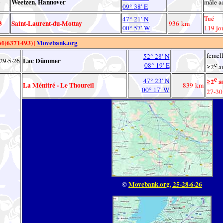
3
Weetzen, Hannover
mâle a
09° 38' E
Tué
47° 21' N
3
Saint-Laurent-du-Mottay
936 km
00° 57' W
119 jo
(6371493)]
Movebank.org
femel
52° 28' N
Lac Dümmer
29·5·26
e
08° 19' E
≥2
an
e
47° 23' N
≥2
an
La Ménitré - Le Thoureil
839 km
00° 17' W
27-30
©
Movebank.org, 25-28·6·26