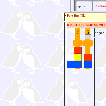
18·3·64
reprise
• Pays-Bas (NL)
[LBR,Y,BF;RAM(1553306);
origine