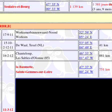
du
47° 35' N
1 381 jours
Soulaire-et-Bourg
1 139 km
00° 33' W
(3 ans, 9 mois
RBR,B]
Workumerbinnenwaard-Noord
52° 59' N
17·9·11
Workum
05° 24' E
15·10-
53° 05' N
De Waal, Texel (NL)
41 km
2·12·11
04° 49' E
Chanteloup,
46° 33' N
16·2·12
881 km
Les Sables-d'Olonne (85)
01° 47' W
la Baumette,
47° 37' N
751 km
Sainte-Gemmes-sur-Loire
00° 24' W
11·3·12