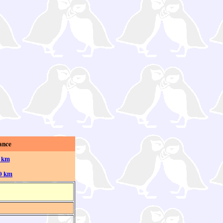
ance
 km
0 km