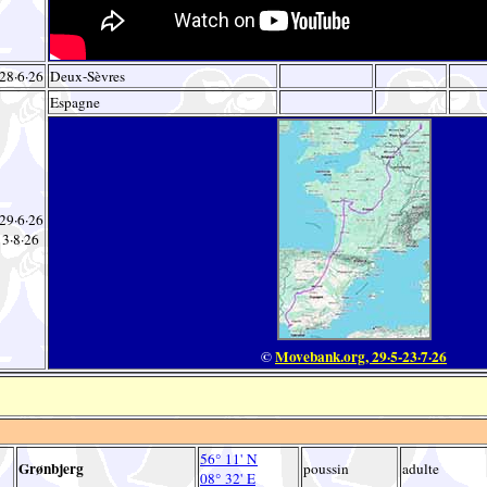
28·6·26
Deux-Sèvres
Espagne
29·6·26
3·8·26
©
Movebank.org, 29·5-23·7·26
56° 11' N
Grønbjerg
poussin
adulte
08° 32' E