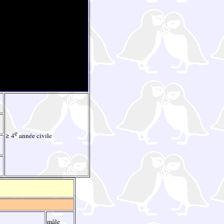
e
≥ 4
année civile
mâle