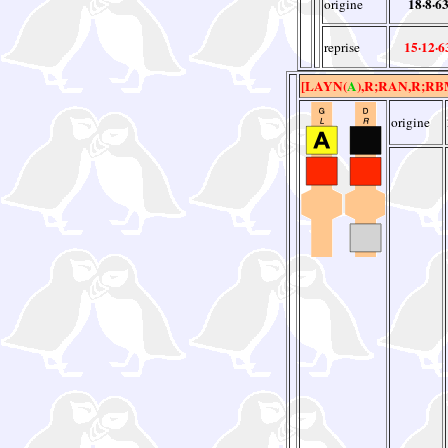
18·8·6
origine
15·12·6
reprise
[LAYN(
A
),R;RAN,R;RBM
origine