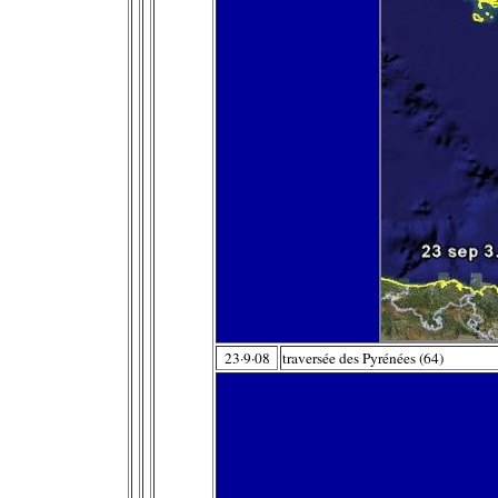
23·9·08
traversée des Pyrénées (64)