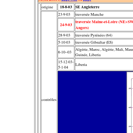
18·8·03
SE Angleterre
origine
23·9·03
traversée Manche
traversée Maine-et-Loire (NE>SW,
24·9·03
Angers)
28·9·03
traversée Pyrénées (64)
5·10·03
traversée Gibraltar (ES)
Algérie, Maroc, Algérie, Mali, Maur
6·10-·03
Guinée, Liberia
15·12·03-
Liberia
5·1·04
contrôles