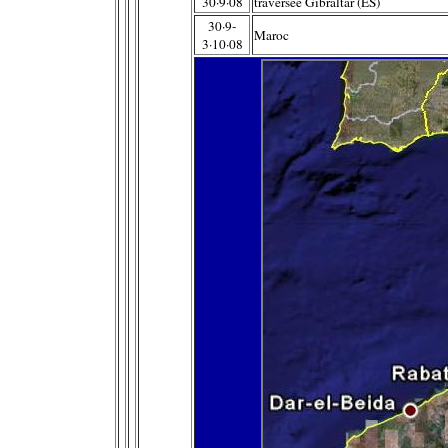
30·9·08
traversée Gibraltar (ES)
30·9-
Maroc
3·10·08