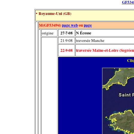
GF534
• Royaume-Uni (GB)
M(GF53494)
page web
ou
page
27·7·08
N Écosse
origine
21·9·08
traversée Manche
22·9·08
traversée Maine-et-Loire (
Segrée
Cliq