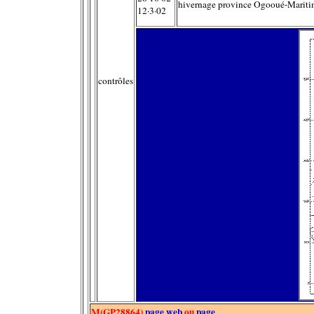
hivernage province Ogooué-Marit
12·3·02
contrôles
M(GP28864)
page web
ou
page