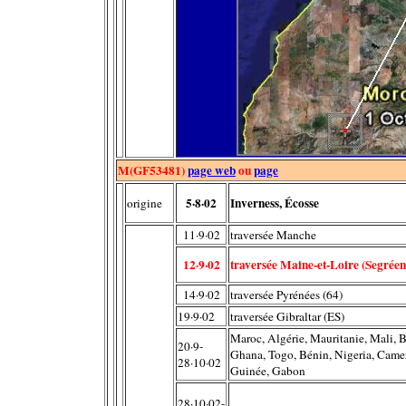
M(GF53481)
page web
ou
page
5·8·02
Inverness, Écosse
origine
11·9·02
traversée Manche
12·9·02
traversée Maine-et-Loire (
Segrée
14·9·02
traversée Pyrénées (64)
19·9·02
traversée Gibraltar (ES)
Maroc, Algérie, Mauritanie, Mali, 
20·9-
Ghana, Togo, Bénin, Nigeria, Came
28·10·02
Guinée, Gabon
28·10·02-