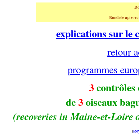
Do
Bondrée apivore
explications sur le
retour 
programmes euro
3
contrôles 
de
3
oiseaux bagu
(recoveries in Maine-et-Loire 
(
Ro