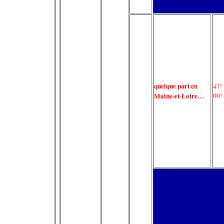
quelque part en
47°
Maine-et-Loire…
00°