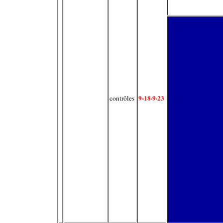
9-18·9·23
contrôle
s