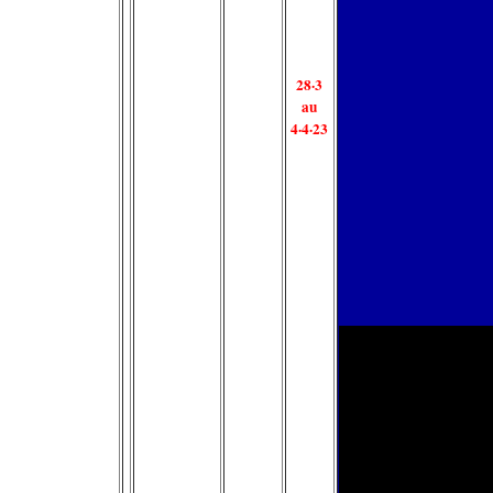
28·3
au
4·4·23