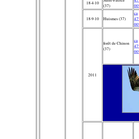
18·4·10
(37)
00
ca
18·9·10
Huismes (37)
47
00
ca
forêt de Chinon
47
(37)
00
2011