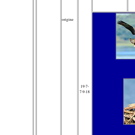
origine
19·7-
7·9·18