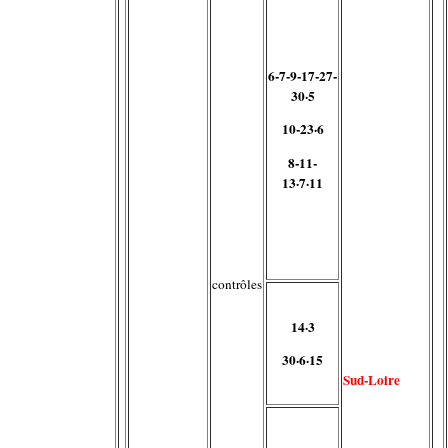
6-7-9-17-27-
30·5
10-23·6
8-11-
13·7·11
contrôles
14·3
30·6·15
Sud-Loire