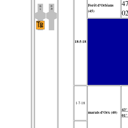
47
Forêt d’Orléans
(45)
02
18·5·18
1·7·18
43°
marais d'Orx (40)
01°