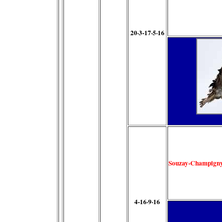
20·3-17·5·16
Souzay-Champign
4-16·9·16