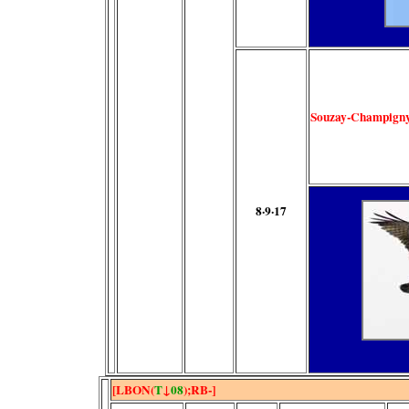
Souzay-Champign
8·9·17
[LBON(
T
↓
08
);RB-]