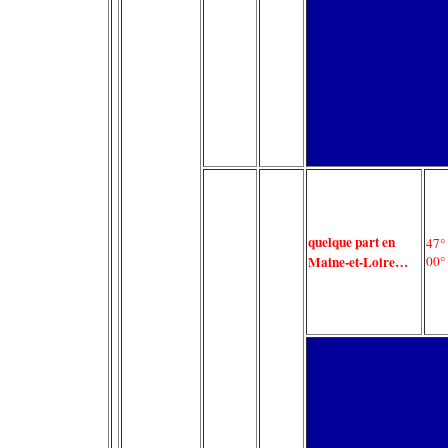
quelque part en
47°
Maine-et-Loire…
00°