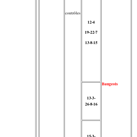
contrôles
12·4
19-22·7
13·8·15
Baugeois
13·3-
26·8·16
15·3-