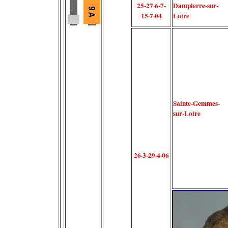
25-27·6-7-
Dampierre-sur-
15·7·04
Loire
Sainte-Gemmes-
sur-Loire
26·3-29·4·06