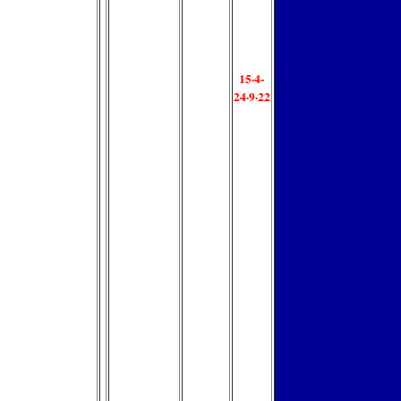
15·4-
24·9·22