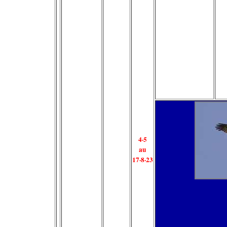
4
·5
au
17·8·23