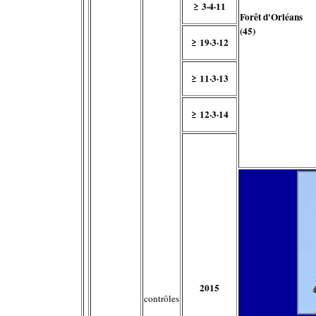
≥ 3·4·11
Forêt d'Orléans
(45)
≥ 19·3·12
≥ 11·3·13
≥ 12·3·14
2015
contrôles