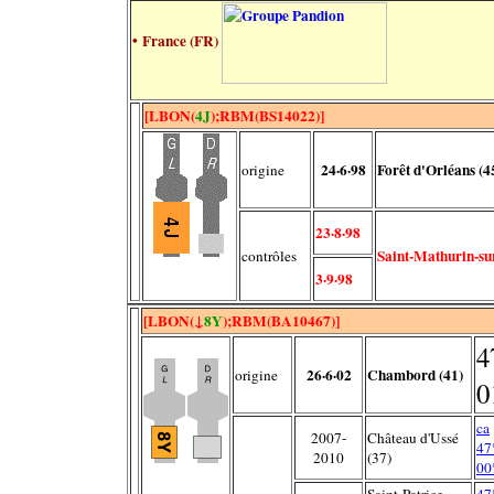
• France (FR)
[LBON(
4J
);RBM(BS14022)]
24·6·98
Forêt d'Orléans (4
origine
23·8·98
Saint-Mathurin-su
contrôles
3·9·98
[LBON(↓
8Y
);RBM(BA10467)]
4
26·6·02
Chambord (41)
origine
0
ca
2007-
Château d'Ussé
47
2010
(37)
00
Saint-Patrice
47