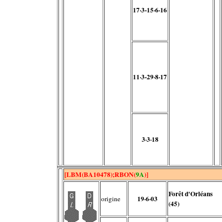
17·3-15·6·16
11·3-29·8·17
3·3·18
[LBM(BA10478);RBON(
9A
)]
Forêt d'Orléans
19·6·03
origine
(45)