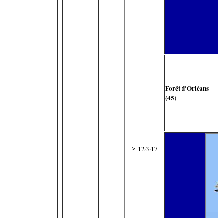
Forêt d'Orléans
(45)
≥ 12·3·17