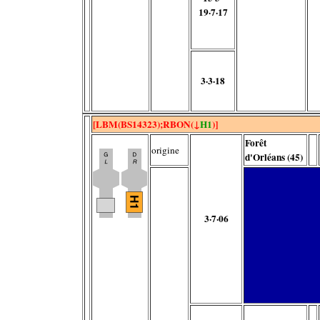
19·7·17
3·3·18
[LBM(BS14323);RBON(↓
H1
)]
Forêt
origine
d'Orléans (45)
3·7·06