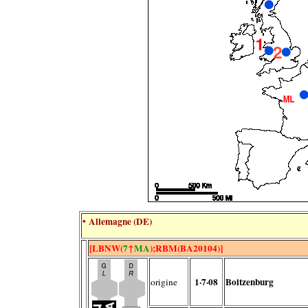
• Allemagne (DE)
[LBNW(
7
↑
MA
);RBM(BA20104)]
1·7·08
Boitzenburg
origine