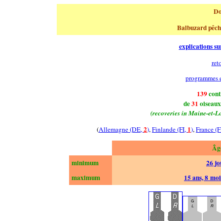
Do
Balbuzard pêch
explications su
ret
programmes 
139
cont
de
31
oiseaux
(recoveries in Maine-et-Lo
2
1
(
Allemagne (DE,
)
,
Finlande (FI,
)
,
France (
Âg
minimum
26 jo
maximum
15 ans, 8 moi