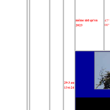
même nid qu’en
47°
2023
00°
29·3 au
13·6·24