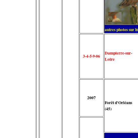
autres photos sur
h
Dampierre-sur-
3-4-5·9·06
Loire
2007
Forêt d'Orléans
(45)