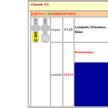
• Finlande (FI)
[LBYN(↑
C·2H
);RBM(M77699)]
Lempäälä, Pirkanmaa,
5·7·22
origine
Häme
Bouchemaine
24·8·25
contrôle