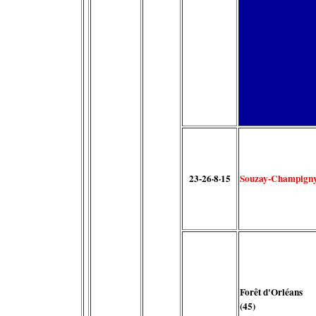
23-26·8·15
Souzay-Champign
Forêt d'Orléans
(45)