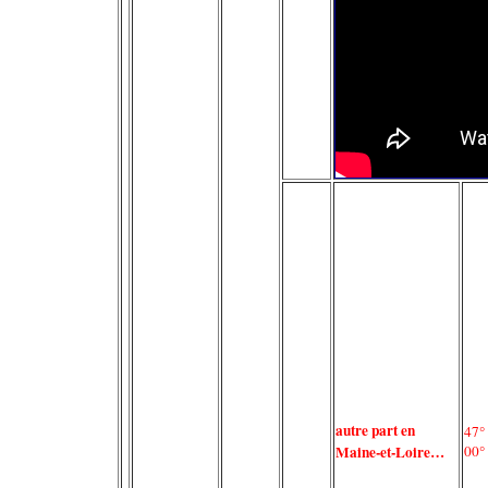
autre part en
47°
Maine-et-Loire…
00°