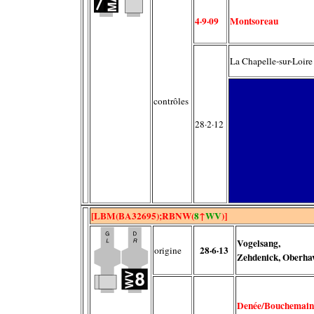
4·9·09
Montsoreau
La Chapelle-sur-Loire
contrôles
28·2·12
[LBM(BA32695);RBNW(
8
↑
WV
)]
Vogelsang,
28·6·13
origine
Zehdenick, Oberha
Denée
/Bouchemain