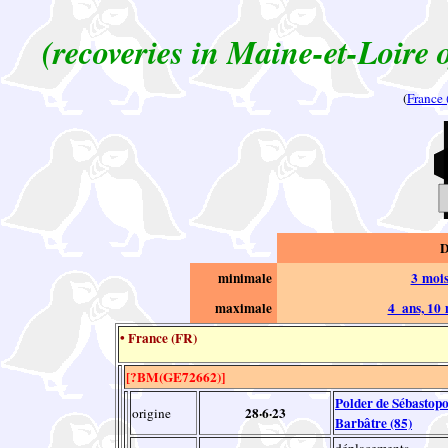
(recoveries in Maine-et-Loire 
(
France
D
minimale
3 mois
maximale
4 ans, 10 
• France (FR)
[?BM(GE72662)]
Polder de Sébastopo
28·6·23
origine
Barbâtre (85)
déplacements