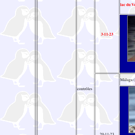
lac du V
3·11·23
Málaga (
contrôles
20·11·23