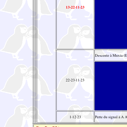
13-22·11·23
Descente à Muxia (E
22-23·11·23
1·12·23
Perte du signal à A 