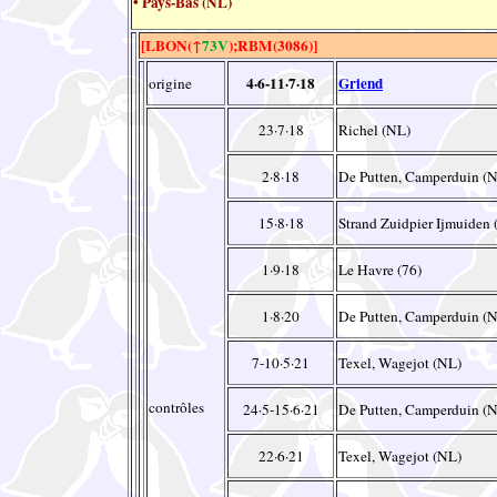
• Pays-Bas (NL)
[LBON(↑
73V
);RBM(3086)]
4·6-11·7·18
Griend
origine
23·7·18
Richel (NL)
2·8·18
De Putten, Camperduin (
15·8·18
Strand Zuidpier Ijmuiden
1·9·18
Le Havre (76)
1·8·20
De Putten, Camperduin (
7-10·5·21
Texel, Wagejot (NL)
contrôles
24·5-15·6·21
De Putten, Camperduin (
22·6·21
Texel, Wagejot (NL)