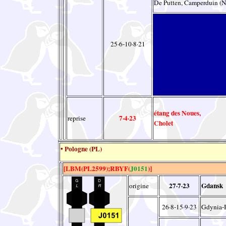
De Putten, Camperduin (
25·6-10·8·21
étang des Noues,
7·4·23
reprise
Cholet
• Pologne (PL)
[LBM(PL2599);RBYF(
J0151
)]
27·7·23
Gdansk
origine
26·8-15·9·23
Gdynia-B