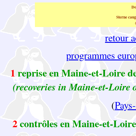
Do
Sterne cau
retour 
programmes euro
1
r
eprise en Maine-et-Loire d
(recoveries in Maine-et-Loire 
(
Pays
2
contrôles en Maine-et-Loir